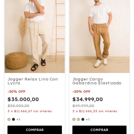
Jogger Relax Lino Con
Jogger Cargo
Lycra
Gabardina Elastizado
-
30
%
OFF
-
30
%
OFF
$35.000,00
$34.999,00
$50.000,00
$49.999,00
3
x
$11.666,67
sin interés
3
x
$11.666,33
sin interés
+1
+1
COMPRAR
COMPRAR