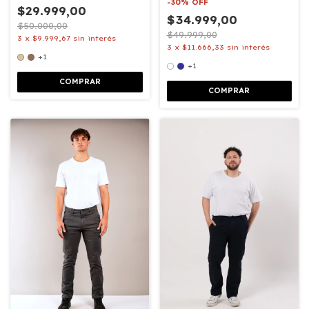
-
30
%
OFF
$29.999,00
$34.999,00
$50.000,00
$49.999,00
3
x
$9.999,67
sin interés
3
x
$11.666,33
sin interés
+1
+1
COMPRAR
COMPRAR