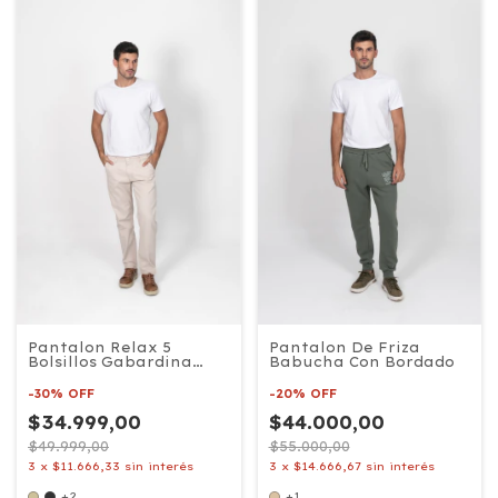
Pantalon Relax 5
Pantalon De Friza
Bolsillos Gabardina
Babucha Con Bordado
Confort
-
30
%
OFF
-
20
%
OFF
$34.999,00
$44.000,00
$49.999,00
$55.000,00
3
x
$11.666,33
sin interés
3
x
$14.666,67
sin interés
+2
+1