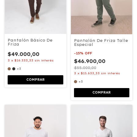
Pantalón Básico De
Pantalón De Friza Talle
Friza
Especial
$49.000,00
-
15
%
OFF
$46.900,00
3
x
$16.333,33
sin interés
$55.000,00
+3
3
x
$15.633,33
sin interés
COMPRAR
+3
COMPRAR