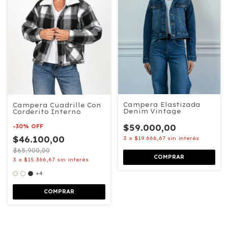
Campera Elastizada
Campera Cuadrille Con
Denim Vintage
Corderito Interno
$59.000,00
-
30
%
OFF
$46.100,00
3
x
$19.666,67
sin interés
$65.900,00
COMPRAR
3
x
$15.366,67
sin interés
+4
COMPRAR