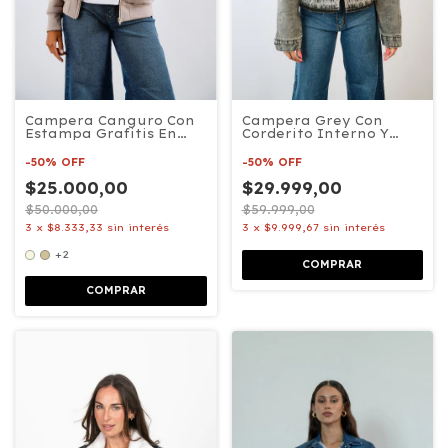
Campera Canguro Con
Campera Grey Con
Estampa Grafitis En
Corderito Interno Y
Espalda
Ruedo Descosido
-
50
%
OFF
-
50
%
OFF
$25.000,00
$29.999,00
$50.000,00
$59.999,00
3
x
$8.333,33
sin interés
3
x
$9.999,67
sin interés
+2
COMPRAR
COMPRAR