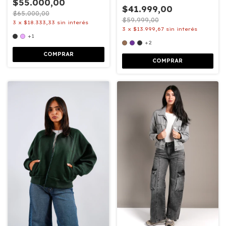
$55.000,00
$41.999,00
$65.000,00
$59.999,00
3
x
$18.333,33
sin interés
3
x
$13.999,67
sin interés
+1
+2
COMPRAR
COMPRAR