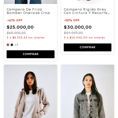
Campera De Friza
Campera Rigida Grey
Bomber Oversize Crop
Con Cintura Y Recorte
En Canesu
-
62
%
OFF
-
50
%
OFF
$25.000,00
$30.000,00
$65.000,00
$59.999,00
3
x
$8.333,33
sin interés
3
x
$10.000,00
sin interés
+2
COMPRAR
COMPRAR