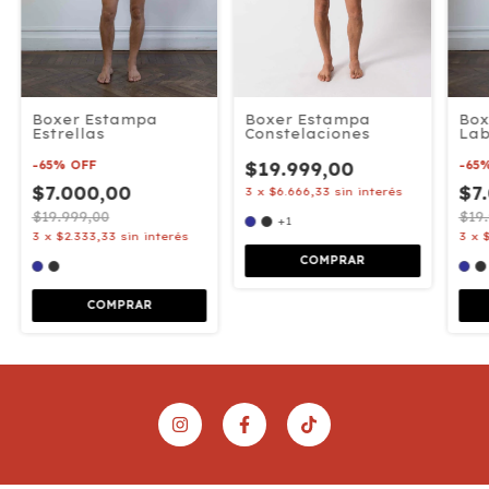
Boxer Estampa
Boxer Estampa
Box
Constelaciones
Estrellas
Lab
$19.999,00
-
65
%
OFF
-
65
$7.000,00
$7
3
x
$6.666,33
sin interés
$19.999,00
$19
+1
3
x
$2.333,33
sin interés
3
x
COMPRAR
COMPRAR