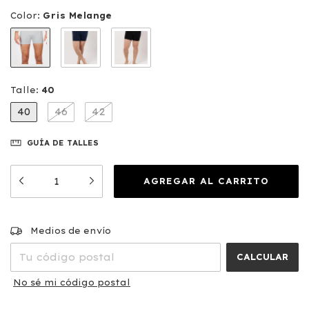
Color:
Gris Melange
Talle:
40
40
46
42
GUÍA DE TALLES
CAMBIAR CP
Entregas para el CP:
Medios de envío
CALCULAR
No sé mi código postal