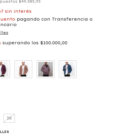
mpuestos
$49.585,95
67
sin interés
cuento
pagando con Transferencia o
ancario
lles
s
superando los
$100.000,00
o
38
ALLES