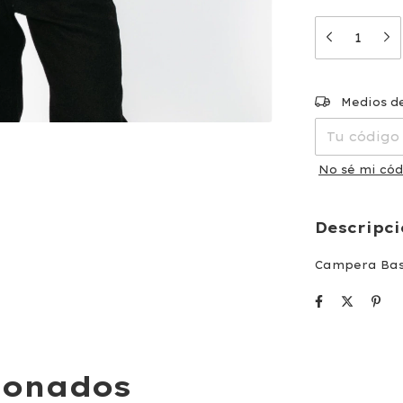
Entregas par
Medios d
No sé mi cód
Descripc
Campera Bas
ionados