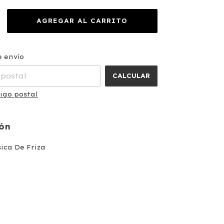
CAMBIAR CP
a el CP:
e envío
CALCULAR
igo postal
ión
ica De Friza