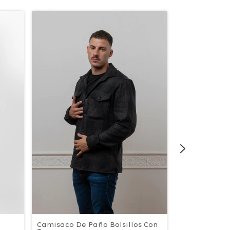
Camisaco De Paño Bolsillos Con
Campera De