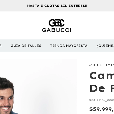
HASTA 3 CUOTAS SIN INTERÉS‼️
R
GUÍA DE TALLES
TIENDA MAYORISTA
¿QUIÉNE
Inicio
>
Hombr
Cam
De 
SKU:
91166_008
$59.999