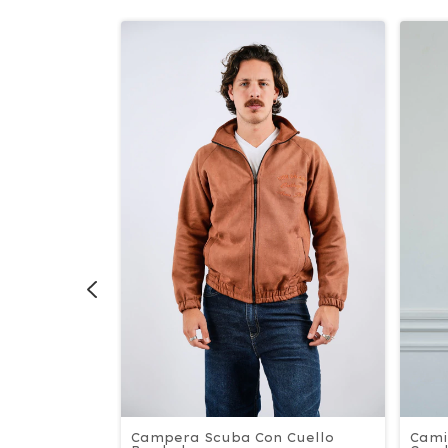
Camis
Campera Scuba Con Cuello
Con