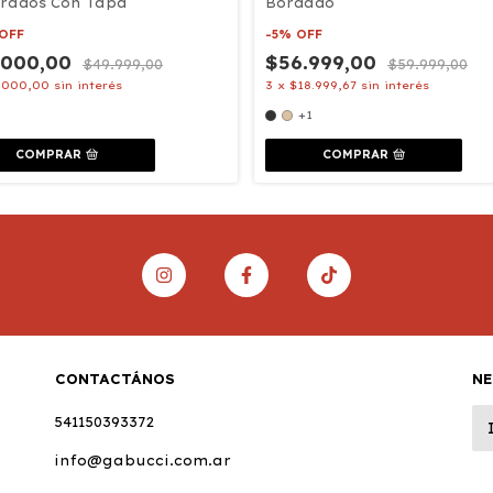
rados Con Tapa
Bordado
OFF
-
5
%
OFF
.000,00
$56.999,00
$49.999,00
$59.999,00
.000,00
sin interés
3
x
$18.999,67
sin interés
+1
COMPRAR
COMPRAR
CONTACTÁNOS
N
541150393372
info@gabucci.com.ar