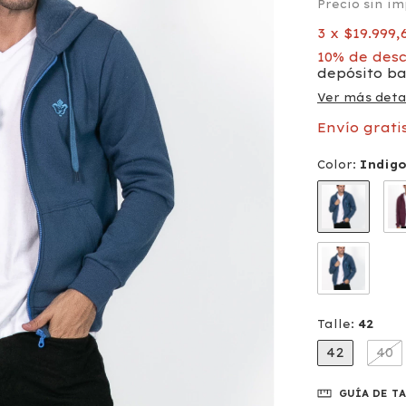
Precio sin i
3
x
$19.999,
10% de des
depósito b
Ver más deta
Envío grati
Color:
Indig
Talle:
42
42
40
GUÍA DE T