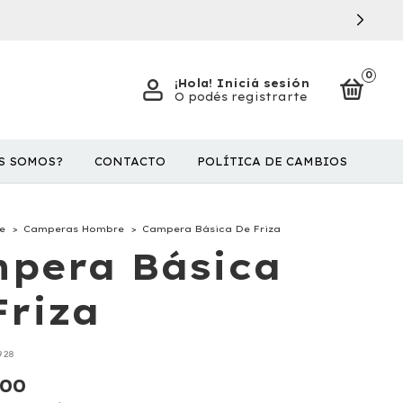
0
¡Hola!
Iniciá sesión
O podés registrarte
S SOMOS?
CONTACTO
POLÍTICA DE CAMBIOS
e
>
Camperas Hombre
>
Campera Básica De Friza
pera Básica
Friza
928
,00