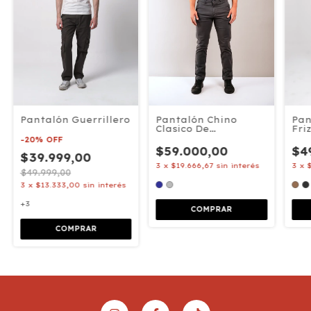
Pantalón Guerrillero
Pantalón Chino
Pan
Clasico De
Fri
Gabardina
-
20
%
OFF
$59.000,00
$4
$39.999,00
3
x
$19.666,67
sin interés
3
x
$49.999,00
3
x
$13.333,00
sin interés
+3
COMPRAR
COMPRAR