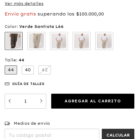
Ver más detalles
Envío gratis
superando los
$100.000,00
Color:
Verde Santista L66
Talle:
44
44
40
42
GUÍA DE TALLES
CAMBIAR CP
Entregas para el CP:
Medios de envío
CALCULAR