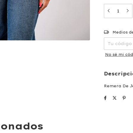
Entregas par
Medios d
No sé mi cód
Descripc
Remera De Je
ionados