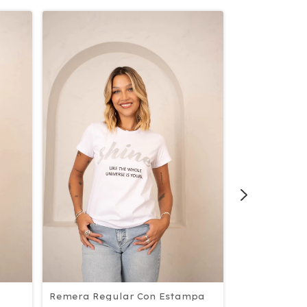
Remera Regular Con Estampa
Remera Regu