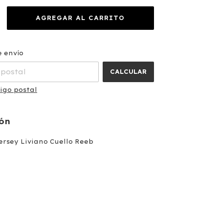
CAMBIAR CP
a el CP:
e envío
CALCULAR
igo postal
ión
rsey Liviano Cuello Reeb