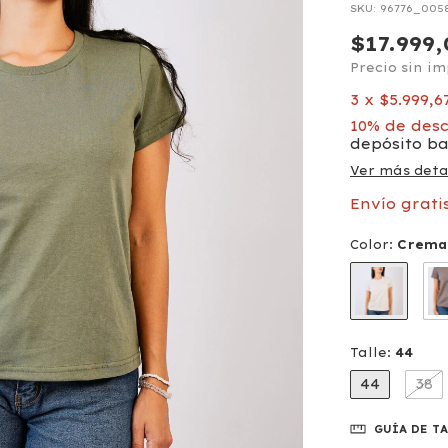
SKU:
96776_005
$17.999
Precio sin i
3
x
$5.999,6
10% de des
depósito b
Ver más deta
Envío grati
Color:
Crema
Talle:
44
44
38
GUÍA DE T