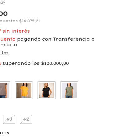
829
,00
mpuestos
$14.875,21
7
sin interés
cuento
pagando con Transferencia o
ancario
lles
s
superando los
$100.000,00
40
42
ALLES