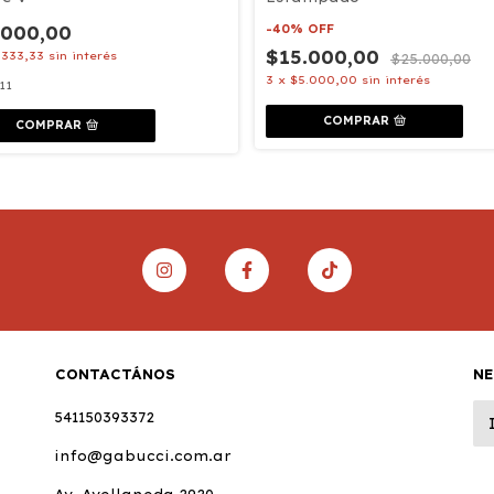
-
40
%
OFF
.000,00
$15.000,00
.333,33
sin interés
$25.000,00
3
x
$5.000,00
sin interés
11
COMPRAR
COMPRAR
CONTACTÁNOS
N
541150393372
info@gabucci.com.ar