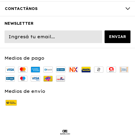
CONTACTÁNOS
NEWSLETTER
Medios de pago
Medios de envío