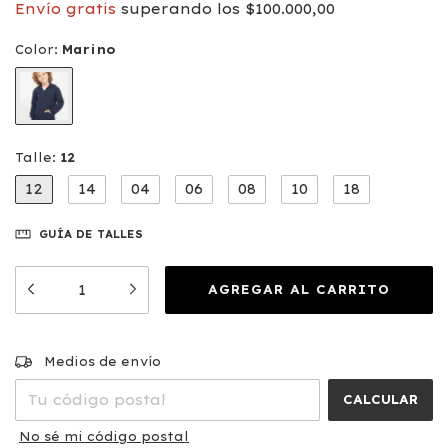
Envío gratis
superando los
$100.000,00
Color:
Marino
Talle:
12
12
14
04
06
08
10
18
GUÍA DE TALLES
CAMBIAR CP
Entregas para el CP:
Medios de envío
CALCULAR
No sé mi código postal