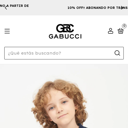
10% OFF‼️ ABONANDO POR TRANSFERENCIA
0