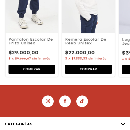
Pantalón Escolar De
Remera Escolar De
Leg
Friza Unisex
Reeb Unisex
Jea
$29.000,00
$22.000,00
$3
3
x
$9.666,67
sin interés
3
x
$7.333,33
sin interés
3
x
COMPRAR
COMPRAR
CATEGORÍAS