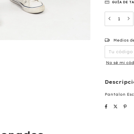
GUÍA DE T
Entregas par
Medios d
No sé mi cód
Descripc
Pantalon Esc