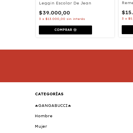
 Friza
Reme
Leggin Escolar De Jean
$15
$39.000,00
3
x
$5
3
x
$13.000,00
sin interés
COMPRAR
CATEGORÍAS
🔥GANGABUCCI🔥
Hombre
Mujer