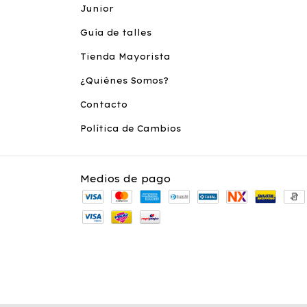
Junior
Guía de talles
Tienda Mayorista
¿Quiénes Somos?
Contacto
Política de Cambios
Medios de pago