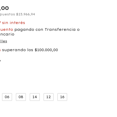
,00
mpuestos
$23.966,94
7
sin interés
cuento
pagando con Transferencia o
ancario
lles
s
superando los
$100.000,00
o
06
08
14
12
16