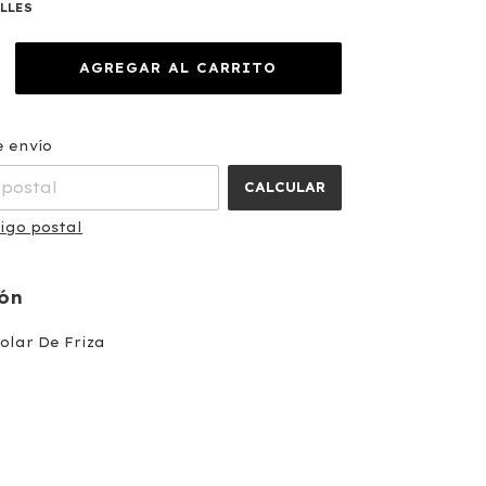
ALLES
CAMBIAR CP
a el CP:
e envío
CALCULAR
igo postal
ión
olar De Friza