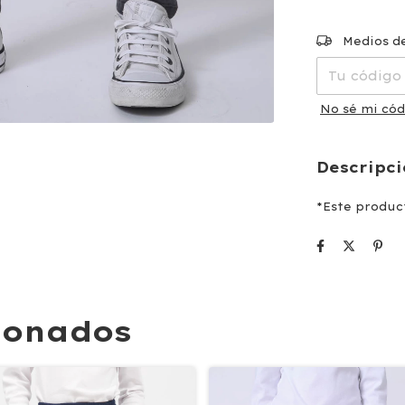
Entregas par
Medios d
No sé mi cód
Descripc
*Este produc
ionados