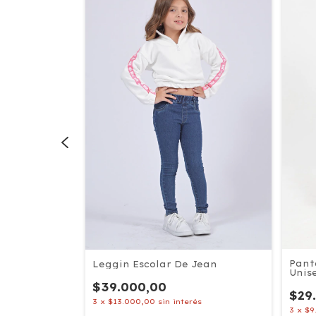
 Friza
Pant
Leggin Escolar De Jean
Unis
$39.000,00
$29
3
x
$13.000,00
sin interés
3
x
$9