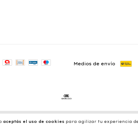
Medios de envío
rechos reservados.
resá acá.
/
Botón de arrepentimiento
io
aceptás el uso de cookies
para agilizar tu experiencia d