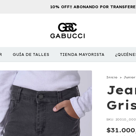
10% OFF‼️ ABONANDO POR TRANSFERENCIA
R
GUÍA DE TALLES
TIENDA MAYORISTA
¿QUIÉNE
Inicio
>
Junior
Jea
Gri
SKU:
20010_00
$31.000