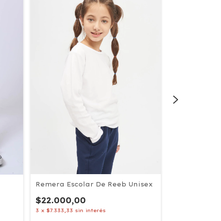
Remera Escolar De Reeb Unisex
Remera Esco
$22.000,00
$15.000,0
3
x
$7.333,33
sin interés
3
x
$5.000,00
s