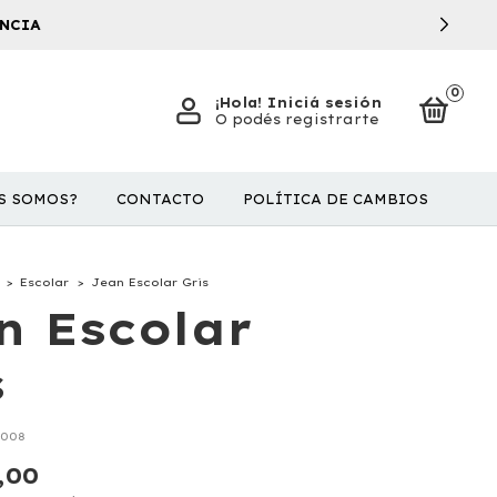
0
¡Hola!
Iniciá sesión
O podés registrarte
S SOMOS?
CONTACTO
POLÍTICA DE CAMBIOS
>
Escolar
>
Jean Escolar Gris
n Escolar
s
0008
,00