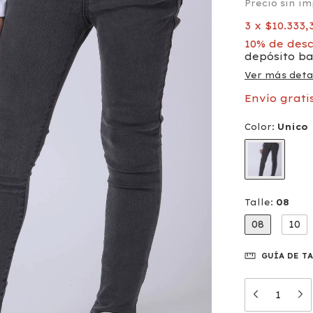
Precio sin i
3
x
$10.333,
10% de des
depósito b
Ver más deta
Envío grati
Color:
Unico
Talle:
08
08
10
GUÍA DE T