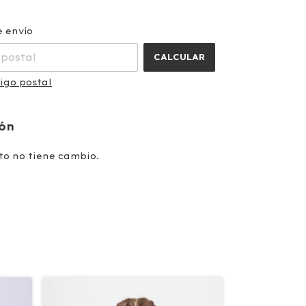
CAMBIAR CP
a el CP:
e envío
CALCULAR
igo postal
ión
to no tiene cambio.