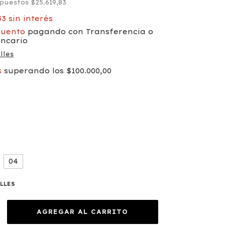
mpuestos
$25.619,83
33
sin interés
cuento
pagando con Transferencia o
ancario
lles
s
superando los
$100.000,00
04
ALLES